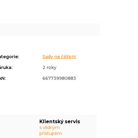
ategorie
:
Sady na čištění
áruka
:
2 roky
AN
:
667739980883
Klientský servis
s vlídným
přístupem