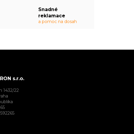
Snadné
reklamace
a pomoc na dosah
ON s.r.o.
h 1432/22
raha
ublika
265
592265