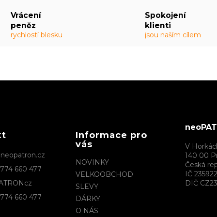
Vrácení
Spokojení
peněz
klienti
rychlostí blesku
jsou naším cílem
neoPATR
kt
Informace pro
vás
V Horkác
@
neopatron.cz
140 00 P
NOVINKY
Česká rep
774 660 477
IČ 23592
VELKOOBCHOD
ATRONcz
DIČ CZ23
SLEVY
774 660 477
DÁRKY
O NÁS