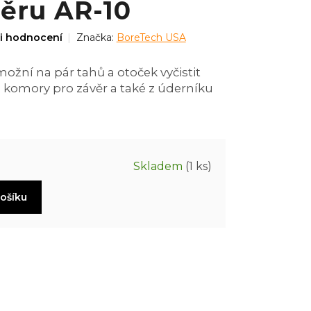
věru AR-10
i hodnocení
Značka:
BoreTech USA
žní na pár tahů a otoček vyčistit
 komory pro závěr a také z úderníku
Skladem
(1 ks)
košíku