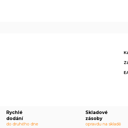
K
Z
E
Rychlé
Skladové
dodání
zásoby
do druhého dne
opravdu na skladě