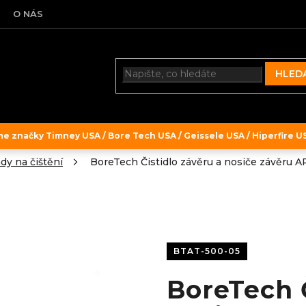
O NÁS
HLED
 značky Timney USA / Bore Tech USA / Geissele USA / Hiperfire USA
dy na čištění
BoreTech Čistidlo závěru a nosiče závěru A
BTAT-500-05
BoreTech Č