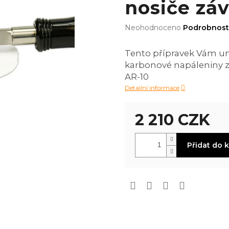
nosiče zá
Průměrné
Neohodnoceno
Podrobnost
hodnocení
produktu
Tento přípravek Vám umo
je
karbonové napáleniny z
0,0
z
AR-10
5
Detailní informace
hvězdiček.
2 210 CZK
Měrná
Přidat do 
cena: