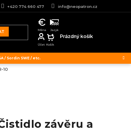
+420 774 660 477
info@neopatron.cz
AT
NÁKUPNÍ
Prázdný košík
KOŠÍK
 / Sordin SWE / etc.
R-10
istidlo závěru a