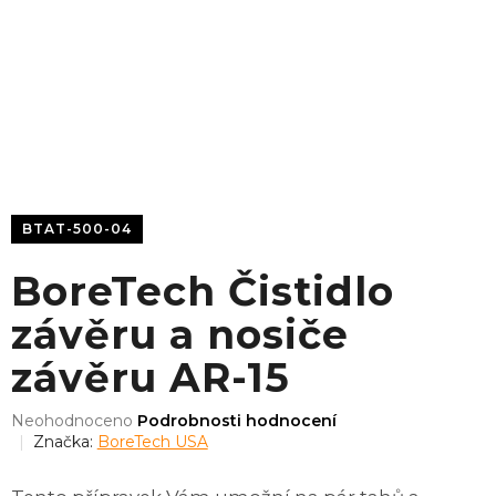
BTAT-500-04
BoreTech Čistidlo
závěru a nosiče
závěru AR-15
Průměrné
Neohodnoceno
Podrobnosti hodnocení
hodnocení
Značka:
BoreTech USA
produktu
je