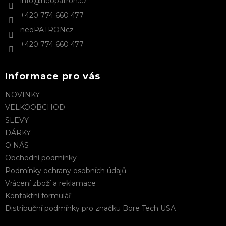
info
@
neopatron.cz
í
+420 774 660 477
neoPATRONcz
+420 774 660 477
Informace pro vás
NOVINKY
VELKOOBCHOD
SLEVY
DÁRKY
O NÁS
Obchodní podmínky
Podmínky ochrany osobních údajů
Vrácení zboží a reklamace
Kontaktní formulář
Distribuční podmínky pro značku Bore Tech USA