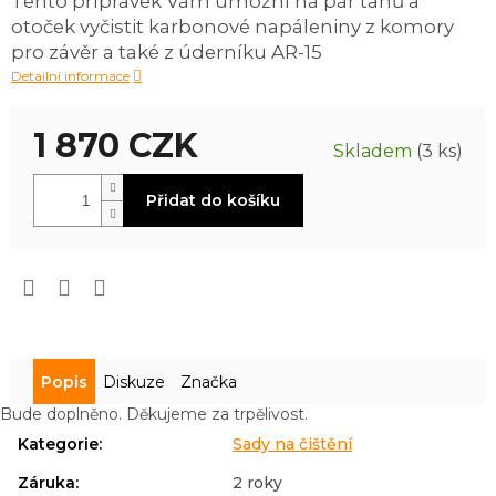
Tento přípravek Vám umožní na pár tahů a
0,0
otoček vyčistit karbonové napáleniny z komory
z
5
pro závěr a také z úderníku AR-15
hvězdiček.
Detailní informace
1 870 CZK
Skladem
(3 ks)
Měrná
Přidat do košíku
cena:
Popis
Diskuze
Značka
Bude doplněno. Děkujeme za trpělivost.
Kategorie
:
Sady na čištění
Záruka
:
2 roky