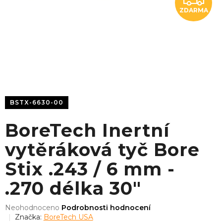
ZDARMA
D
A
R
M
A
BSTX-6630-00
BoreTech Inertní
vytěráková tyč Bore
Stix .243 / 6 mm -
.270 délka 30"
Průměrné
Neohodnoceno
Podrobnosti hodnocení
hodnocení
Značka:
BoreTech USA