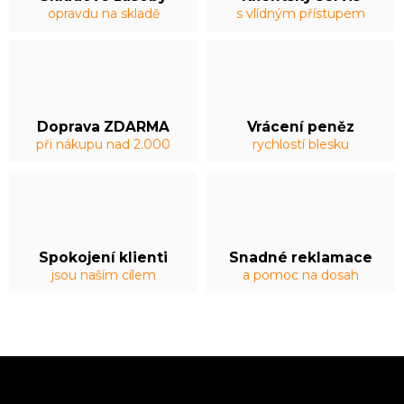
opravdu na skladě
s vlídným přístupem
Doprava ZDARMA
Vrácení peněz
při nákupu nad 2.000
rychlostí blesku
Spokojení klienti
Snadné reklamace
jsou naším cílem
a pomoc na dosah
Z
á