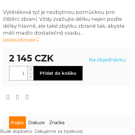
produktu
je
Vytěráková tyč je nezbytnou pomůckou pro
0,0
čištění zbraní. Vždy zvažujte délku nejen podle
z
5
délky hlavně, ale také zbytku zbraně tak, abyste
hvězdiček.
měli madlo dostatečně vzadu…
Detailní informace
2 145 CZK
Na objednávku
Měrná
Přidat do košíku
cena:
Popis
Diskuze
Značka
Bude doplněno. Děkujeme za trpělivost.