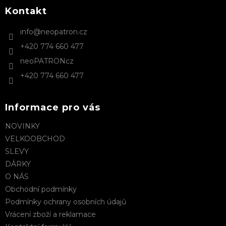
p
a
Kontakt
t
info
@
neopatron.cz
í
+420 774 660 477
neoPATRONcz
+420 774 660 477
Informace pro vás
NOVINKY
VELKOOBCHOD
SLEVY
DÁRKY
O NÁS
Obchodní podmínky
Podmínky ochrany osobních údajů
Vrácení zboží a reklamace