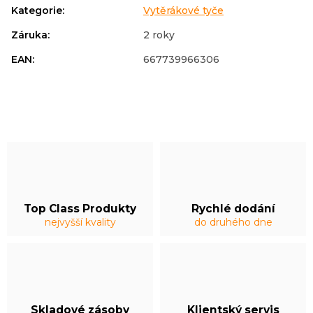
Kategorie
:
Vytěrákové tyče
Záruka
:
2 roky
EAN
:
667739966306
Top Class Produkty
Rychlé dodání
nejvyšší kvality
do druhého dne
Skladové zásoby
Klientský servis