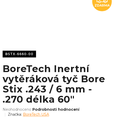
ZDARMA
D
A
R
M
A
BSTX-6660-00
BoreTech Inertní
vytěráková tyč Bore
Stix .243 / 6 mm -
.270 délka 60"
Průměrné
Neohodnoceno
Podrobnosti hodnocení
hodnocení
Značka:
BoreTech USA