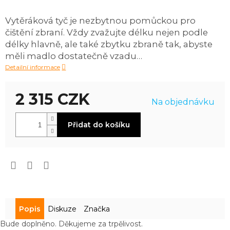
produktu
je
Vytěráková tyč je nezbytnou pomůckou pro
0,0
čištění zbraní. Vždy zvažujte délku nejen podle
z
5
délky hlavně, ale také zbytku zbraně tak, abyste
hvězdiček.
měli madlo dostatečně vzadu…
Detailní informace
2 315 CZK
Na objednávku
Měrná
Přidat do košíku
cena:
Popis
Diskuze
Značka
Bude doplněno. Děkujeme za trpělivost.