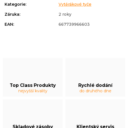
Kategorie
:
Vytěrákové tyče
Záruka
:
2 roky
EAN
:
667739966603
Top Class Produkty
Rychlé dodání
nejvyšší kvality
do druhého dne
Skladové zásoby
Klientský servis