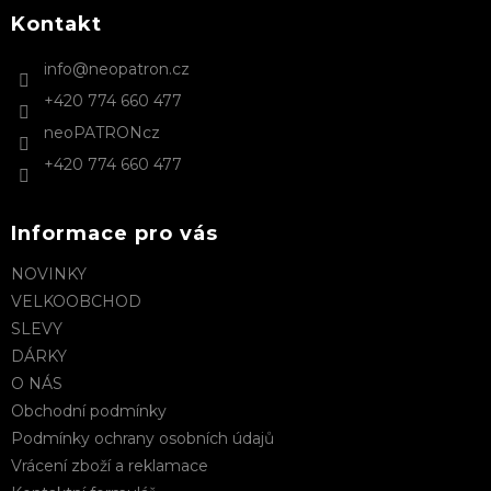
p
a
Kontakt
t
info
@
neopatron.cz
í
+420 774 660 477
neoPATRONcz
+420 774 660 477
Informace pro vás
NOVINKY
VELKOOBCHOD
SLEVY
DÁRKY
O NÁS
Obchodní podmínky
Podmínky ochrany osobních údajů
Vrácení zboží a reklamace