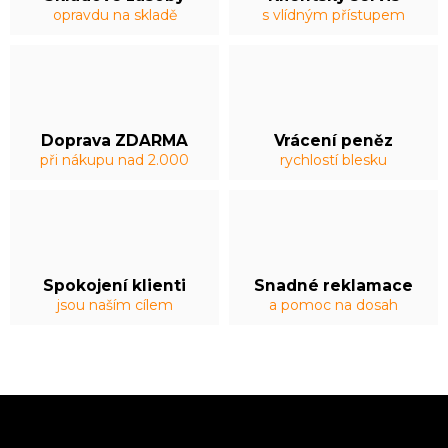
opravdu na skladě
s vlídným přístupem
Doprava ZDARMA
Vrácení peněz
při nákupu nad 2.000
rychlostí blesku
Spokojení klienti
Snadné reklamace
jsou naším cílem
a pomoc na dosah
Z
á