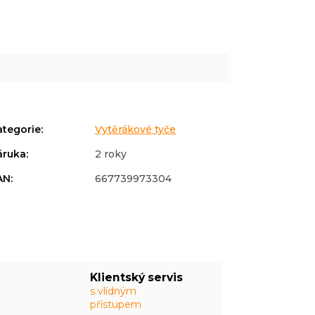
ategorie
:
Vytěrákové tyče
áruka
:
2 roky
AN
:
667739973304
Klientský servis
s vlídným
přístupem