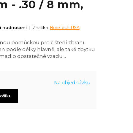
m - .30 / 8 mm,
i hodnocení
Značka:
BoreTech USA
tnou pomůckou pro čištění zbraní.
en podle délky hlavně, ale také zbytku
i madlo dostatečně vzadu…
Na objednávku
košíku