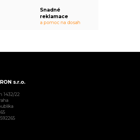
Snadné
reklamace
a pomoc na dosah
ON s.r.o.
h 1432/22
raha
ublika
265
592265