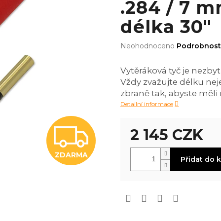
.284 / 7 m
délka 30"
Průměrné
Neohodnoceno
Podrobnost
hodnocení
produktu
Vytěráková tyč je nezby
je
Vždy zvažujte délku nej
0,0
z
zbraně tak, abyste měl
5
Detailní informace
hvězdiček.
Z
2 145 CZK
Měrná
ZDARMA
D
Přidat do 
cena:
A