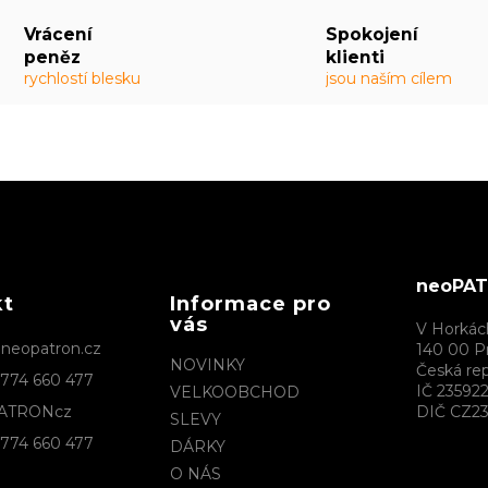
Vrácení
Spokojení
peněz
klienti
rychlostí blesku
jsou naším cílem
neoPATR
kt
Informace pro
vás
V Horkác
@
neopatron.cz
140 00 P
NOVINKY
Česká rep
774 660 477
IČ 23592
VELKOOBCHOD
ATRONcz
DIČ CZ23
SLEVY
774 660 477
DÁRKY
O NÁS