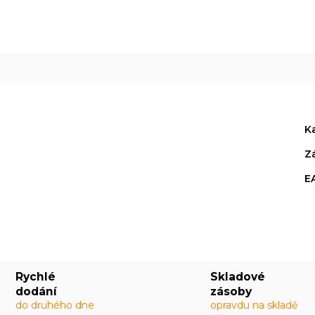
R
M
A
K
Z
E
Rychlé
Skladové
dodání
zásoby
do druhého dne
opravdu na skladě