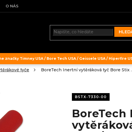
O NÁS
HLED
 značky Timney USA / Bore Tech USA / Geissele USA / Hiperfire USA
těrákové tyče
BoreTech Inertní vytěráková tyč Bore Stix .
BSTX-7330-00
BoreTech 
vytěráková