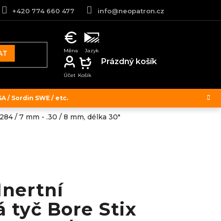
+420 774 660 477
info@neopatron.cz
AT
NÁKUPNÍ
Prázdný košík
KOŠÍK
 / Sordin SWE / etc.
284 / 7 mm - .30 / 8 mm, délka 30"
Inertní
 tyč Bore Stix