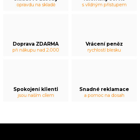
opravdu na skladě
s vlídným přístupem
Doprava ZDARMA
Vrácení peněz
při nákupu nad 2.000
rychlostí blesku
Spokojení klienti
Snadné reklamace
jsou naším cílem
a pomoc na dosah
Z
á