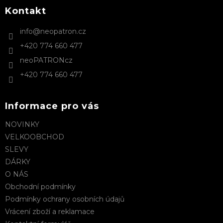
p
a
Kontakt
t
info
@
neopatron.cz
í
+420 774 660 477
neoPATRONcz
+420 774 660 477
Informace pro vás
NOVINKY
VELKOOBCHOD
SLEVY
DÁRKY
O NÁS
Obchodní podmínky
Podmínky ochrany osobních údajů
Vrácení zboží a reklamace