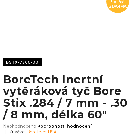
ZDARMA
D
A
R
M
A
BSTX-7360-00
BoreTech Inertní
vytěráková tyč Bore
Stix .284 / 7 mm - .30
/ 8 mm, délka 60"
Průměrné
Neohodnoceno
Podrobnosti hodnocení
hodnocení
Značka:
BoreTech USA