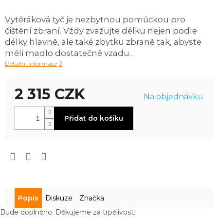
produktu
je
Vytěráková tyč je nezbytnou pomůckou pro
0,0
čištění zbraní. Vždy zvažujte délku nejen podle
z
5
délky hlavně, ale také zbytku zbraně tak, abyste
hvězdiček.
měli madlo dostatečně vzadu…
Detailní informace
2 315 CZK
Na objednávku
Měrná
Přidat do košíku
cena:
Popis
Diskuze
Značka
Bude doplněno. Děkujeme za trpělivost.