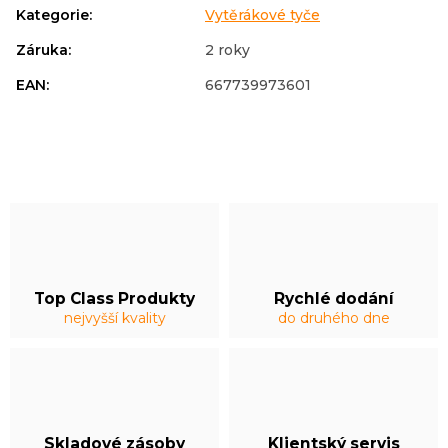
Kategorie
:
Vytěrákové tyče
Záruka
:
2 roky
EAN
:
667739973601
Top Class Produkty
Rychlé dodání
nejvyšší kvality
do druhého dne
Skladové zásoby
Klientský servis