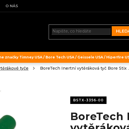
O NÁS
HLED
 značky Timney USA / Bore Tech USA / Geissele USA / Hiperfire USA
těrákové tyče
BoreTech Inertní vytěráková tyč Bore Stix .
BSTX-3356-00
BoreTech 
vytěráková