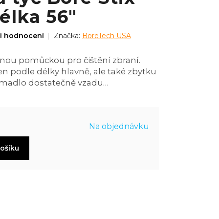
délka 56"
i hodnocení
Značka:
BoreTech USA
tnou pomůckou pro čištění zbraní.
en podle délky hlavně, ale také zbytku
i madlo dostatečně vzadu…
Na objednávku
košíku