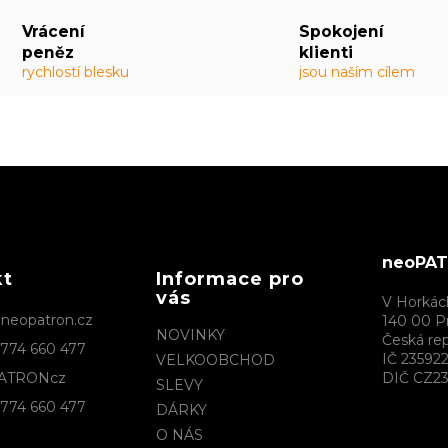
Vrácení
Spokojení
peněz
klienti
rychlostí blesku
jsou naším cílem
neoPATR
kt
Informace pro
vás
V Horkác
@
neopatron.cz
140 00 P
NOVINKY
Česká rep
774 660 477
IČ 23592
VELKOOBCHOD
ATRONcz
DIČ CZ23
SLEVY
774 660 477
DÁRKY
O NÁS