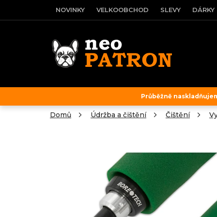
Přejít
NOVINKY
VELKOOBCHOD
SLEVY
DÁRKY
na
obsah
Průběžně naskladňujeme
Domů
Údržba a čištění
Čištění
Vy