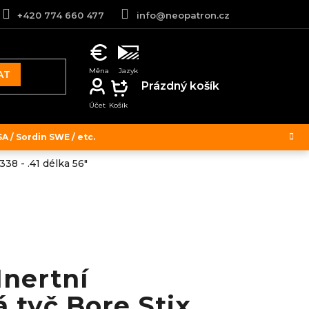
+420 774 660 477
info@neopatron.cz
AT
NÁKUPNÍ
Prázdný košík
KOŠÍK
 / Sordin SWE / etc.
338 - .41 délka 56"
Inertní
 tyč Bore Stix