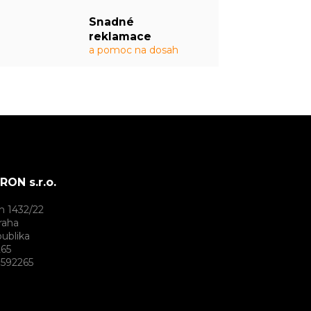
Snadné
reklamace
a pomoc na dosah
ON s.r.o.
h 1432/22
raha
ublika
265
592265