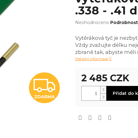
.338 - .41 
Průměrné
Neohodnoceno
Podrobnost
hodnocení
produktu
Vytěráková tyč je nezby
je
Vždy zvažujte délku nej
0,0
z
zbraně tak, abyste měl
5
Detailní informace
hvězdiček.
2 485 CZK
Z
Měrná
Přidat do 
cena:
ZDARMA
D
A