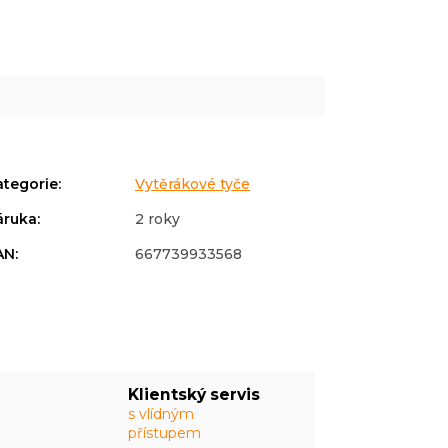
ategorie
:
Vytěrákové tyče
áruka
:
2 roky
AN
:
667739933568
Klientský servis
s vlídným
přístupem