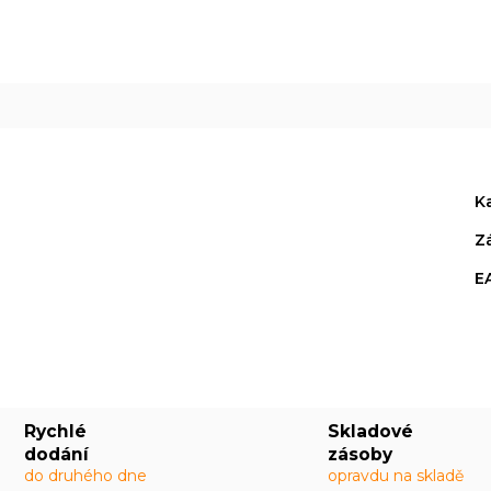
R
M
A
K
Z
E
Rychlé
Skladové
dodání
zásoby
do druhého dne
opravdu na skladě