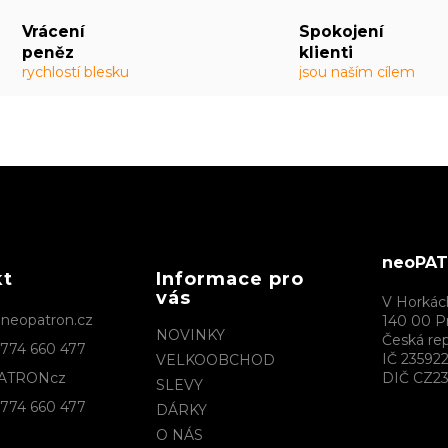
Vrácení
Spokojení
peněz
klienti
rychlostí blesku
jsou naším cílem
neoPATR
kt
Informace pro
vás
V Horkác
@
neopatron.cz
140 00 P
NOVINKY
Česká rep
774 660 477
IČ 23592
VELKOOBCHOD
ATRONcz
DIČ CZ23
SLEVY
774 660 477
DÁRKY
O NÁS