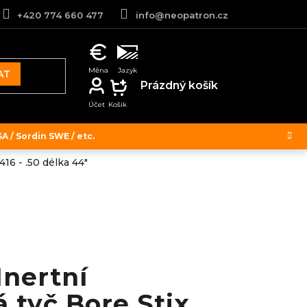
+420 774 660 477
info@neopatron.cz
AT
NÁKUPNÍ
Prázdný košík
KOŠÍK
 / Sordin SWE / etc.
416 - .50 délka 44"
Inertní
 tyč Bore Stix