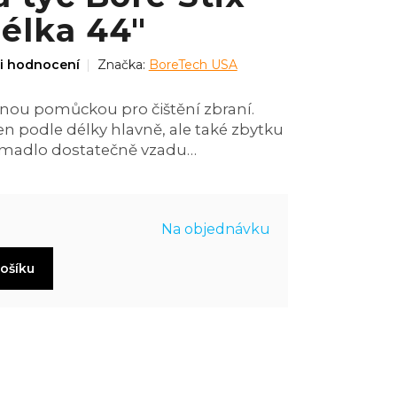
délka 44"
i hodnocení
Značka:
BoreTech USA
tnou pomůckou pro čištění zbraní.
en podle délky hlavně, ale také zbytku
i madlo dostatečně vzadu…
Na objednávku
košíku