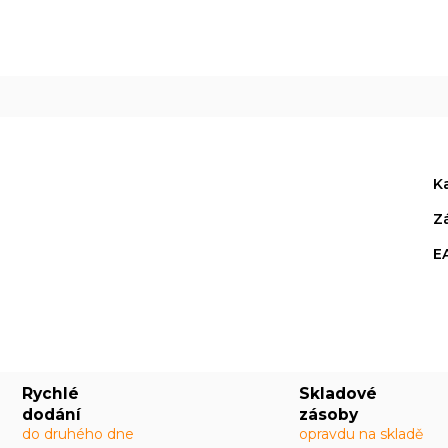
R
M
A
K
Z
E
Rychlé
Skladové
dodání
zásoby
do druhého dne
opravdu na skladě