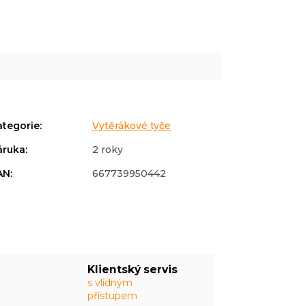
ategorie
:
Vytěrákové tyče
áruka
:
2 roky
AN
:
667739950442
Klientský servis
s vlídným
přístupem