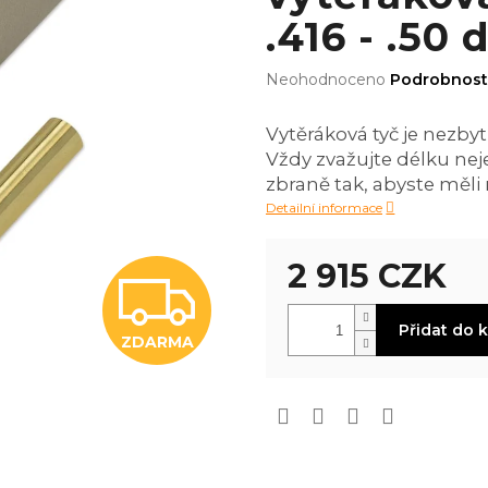
.416 - .50 
Průměrné
Neohodnoceno
Podrobnost
hodnocení
produktu
Vytěráková tyč je nezby
je
Vždy zvažujte délku nej
0,0
z
zbraně tak, abyste měl
5
Detailní informace
hvězdiček.
2 915 CZK
Z
Měrná
Přidat do 
cena:
ZDARMA
D
A