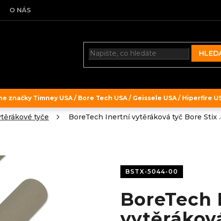
O NÁS
HLED
 značky Timney USA / Bore Tech USA / Geissele USA / Hiperfire USA
těrákové tyče
BoreTech Inertní vytěráková tyč Bore Stix .
BSTX-5044-00
BoreTech 
vytěráková