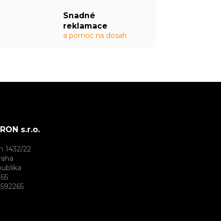
Snadné
reklamace
a pomoc na dosah
ON s.r.o.
h 1432/22
raha
ublika
265
592265