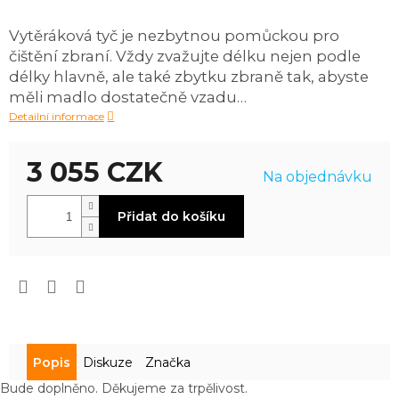
produktu
je
Vytěráková tyč je nezbytnou pomůckou pro
0,0
čištění zbraní. Vždy zvažujte délku nejen podle
z
5
délky hlavně, ale také zbytku zbraně tak, abyste
hvězdiček.
měli madlo dostatečně vzadu…
Detailní informace
3 055 CZK
Na objednávku
Měrná
Přidat do košíku
cena:
Popis
Diskuze
Značka
Bude doplněno. Děkujeme za trpělivost.