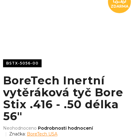
ZDARMA
D
A
R
M
A
BSTX-5056-00
BoreTech Inertní
vytěráková tyč Bore
Stix .416 - .50 délka
56"
Průměrné
Neohodnoceno
Podrobnosti hodnocení
hodnocení
Značka:
BoreTech USA