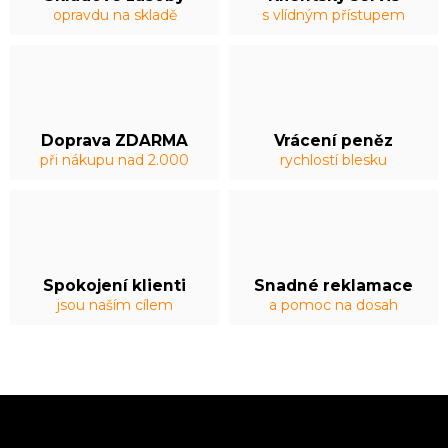
opravdu na skladě
s vlídným přístupem
Doprava ZDARMA
Vrácení peněz
při nákupu nad 2.000
rychlostí blesku
Spokojení klienti
Snadné reklamace
jsou naším cílem
a pomoc na dosah
Z
á