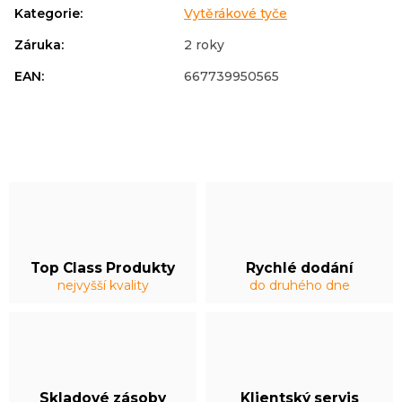
Kategorie
:
Vytěrákové tyče
Záruka
:
2 roky
EAN
:
667739950565
Top Class Produkty
Rychlé dodání
nejvyšší kvality
do druhého dne
Skladové zásoby
Klientský servis