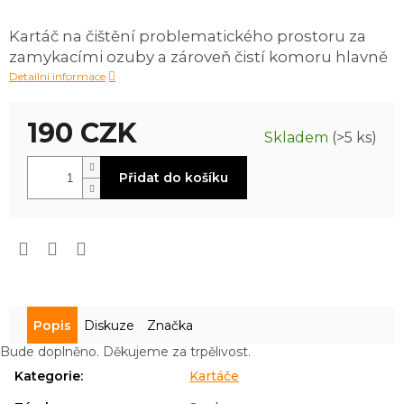
produktu
je
Kartáč na čištění problematického prostoru za
0,0
zamykacími ozuby a zároveň čistí komoru hlavně
z
5
Detailní informace
hvězdiček.
190 CZK
Skladem
(>5 ks)
Měrná
Přidat do košíku
cena:
Popis
Diskuze
Značka
Bude doplněno. Děkujeme za trpělivost.
Kategorie
:
Kartáče