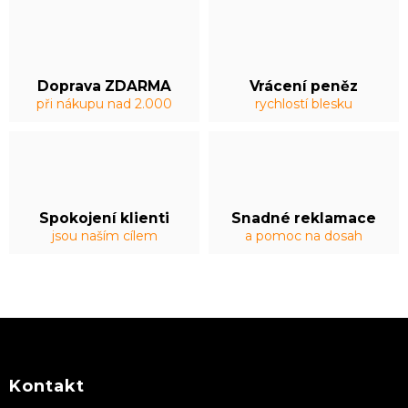
Doprava ZDARMA
Vrácení peněz
při nákupu nad 2.000
rychlostí blesku
Spokojení klienti
Snadné reklamace
jsou naším cílem
a pomoc na dosah
Z
á
p
a
Kontakt
t