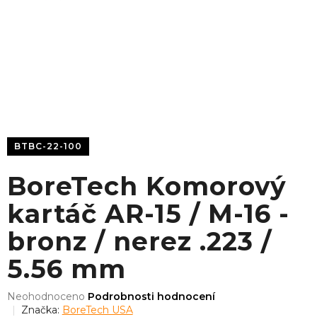
BTBC-22-100
BoreTech Komorový
kartáč AR-15 / M-16 -
bronz / nerez .223 /
5.56 mm
Průměrné
Neohodnoceno
Podrobnosti hodnocení
hodnocení
Značka:
BoreTech USA