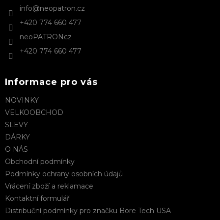
info
@
neopatron.cz
í
+420 774 660 477
neoPATRONcz
+420 774 660 477
Informace pro vás
NOVINKY
VELKOOBCHOD
SLEVY
DÁRKY
O NÁS
Obchodní podmínky
Podmínky ochrany osobních údajů
Vrácení zboží a reklamace
Kontaktní formulář
Distribuční podmínky pro značku Bore Tech USA