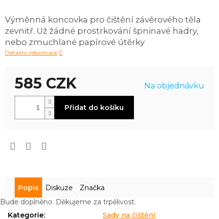
produktu
je
Výměnná koncovka pro čištění závěrového těla
0,0
zevnitř. Už žádné prostrkování špninavé hadry,
z
5
nebo zmuchlané papírové útěrky
hvězdiček.
Detailní informace
585 CZK
Na objednávku
Měrná
Přidat do košíku
cena:
Popis
Diskuze
Značka
Bude doplněno. Děkujeme za trpělivost.
Kategorie
:
Sady na čištění