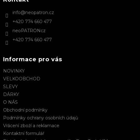
t
info
@
neopatron.cz
í
+420 774 660 477
neoPATRONcz
+420 774 660 477
Informace pro vás
NOVINKY
VELKOOBCHOD
SLEVY
DÁRKY
O NÁS
Obchodní podmínky
Podmínky ochrany osobních údajů
Vrácení zboží a reklamace
Kontaktní formulář