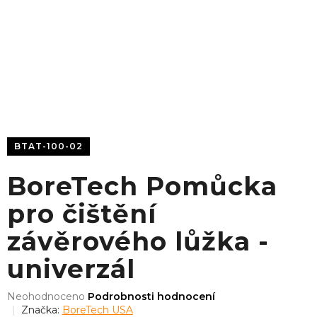
BTAT-100-02
BoreTech Pomůcka
pro čištění
závěrového lůžka -
univerzál
Průměrné
Neohodnoceno
Podrobnosti hodnocení
hodnocení
Značka:
BoreTech USA