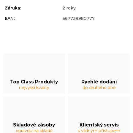
Záruka
:
2 roky
EAN
:
667739980777
Top Class Produkty
Rychlé dodání
nejvyšší kvality
do druhého dne
Skladové zásoby
Klientský servis
opravdu na skladě
s vlídným přístupem