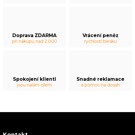
Doprava ZDARMA
Vrácení peněz
při nákupu nad 2.000
rychlostí blesku
Spokojení klienti
Snadné reklamace
jsou naším cílem
a pomoc na dosah
Z
á
p
a
Kontakt