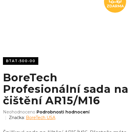
ZDARMA
D
A
R
M
A
BTAT-500-00
BoreTech
Profesionální sada na
čištění AR15/M16
Průměrné
Neohodnoceno
Podrobnosti hodnocení
hodnocení
Značka:
BoreTech USA
produktu
je