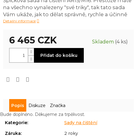
Špičková sada na čištění AR15/M16. Přestože máte
0,0
na všechno vynalezeny "své triky", tak tato sada
z
5
Vám ukáže, jak to dělat správně, rychle a účinně
hvězdiček.
Detailní informace
6 465 CZK
Skladem
(4 ks)
Měrná
Přidat do košíku
cena:
Popis
Diskuze
Značka
Bude doplněno. Děkujeme za trpělivost.
Kategorie
:
Sady na čištění
Záruka
:
2 roky