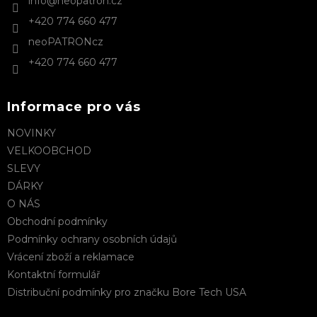
info
@
neopatron.cz
í
+420 774 660 477
neoPATRONcz
+420 774 660 477
Informace pro vás
NOVINKY
VELKOOBCHOD
SLEVY
DÁRKY
O NÁS
Obchodní podmínky
Podmínky ochrany osobních údajů
Vrácení zboží a reklamace
Kontaktní formulář
Distribuční podmínky pro značku Bore Tech USA