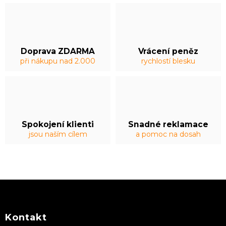
Doprava ZDARMA
Vrácení peněz
při nákupu nad 2.000
rychlostí blesku
Spokojení klienti
Snadné reklamace
jsou naším cílem
a pomoc na dosah
Z
á
p
a
Kontakt