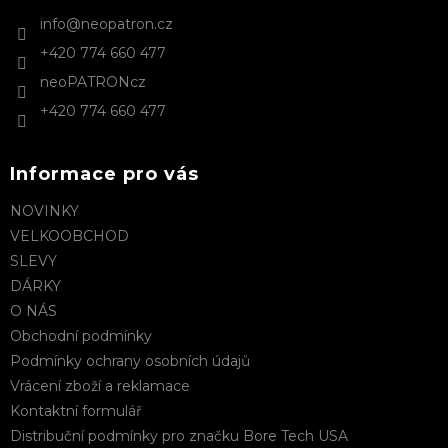
t
info
@
neopatron.cz
í
+420 774 660 477
neoPATRONcz
+420 774 660 477
Informace pro vás
NOVINKY
VELKOOBCHOD
SLEVY
DÁRKY
O NÁS
Obchodní podmínky
Podmínky ochrany osobních údajů
Vrácení zboží a reklamace
Kontaktní formulář
Distribuční podmínky pro značku Bore Tech USA