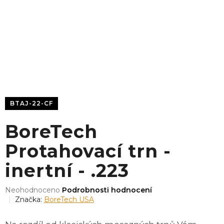
BTAJ-22-CF
BoreTech
Protahovací trn -
inertní - .223
Průměrné
Neohodnoceno
Podrobnosti hodnocení
hodnocení
Značka:
BoreTech USA
produktu
je