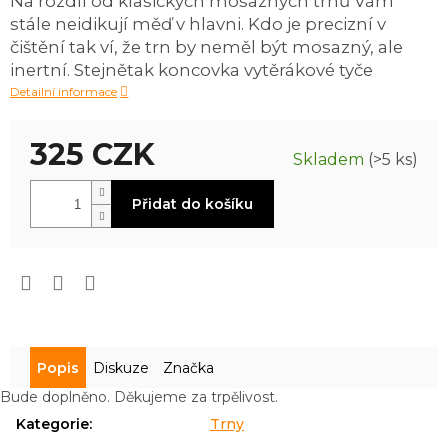
Na rozdíl od klasických mosazných trnů Vám
0,0
stále neidikují měď v hlavni. Kdo je precizní v
z
5
čištění tak ví, že trn by neměl být mosazný, ale
hvězdiček.
inertní. Stejnětak koncovka vytěrákové tyče
Detailní informace
325 CZK
Skladem
(>5 ks)
Měrná
Přidat do košíku
cena:
Popis
Diskuze
Značka
Bude doplněno. Děkujeme za trpělivost.
Kategorie
:
Trny