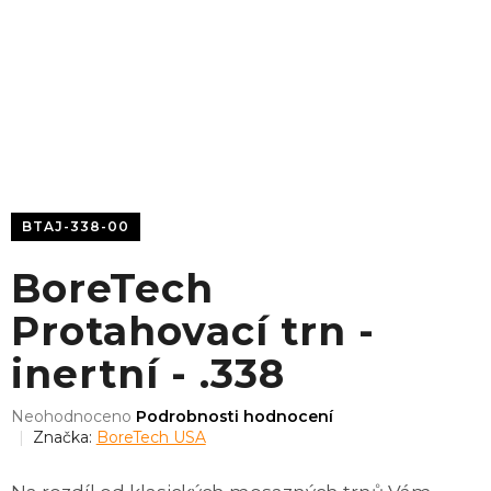
BTAJ-338-00
BoreTech
Protahovací trn -
inertní - .338
Průměrné
Neohodnoceno
Podrobnosti hodnocení
hodnocení
Značka:
BoreTech USA
produktu
je