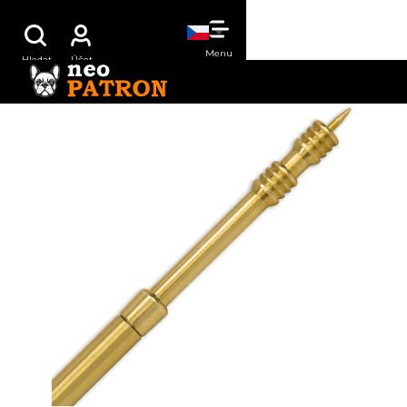
Přejít
NÁKUPNÍ
na
obsah
KOŠÍK