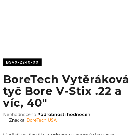
BSVX-2240-00
BoreTech Vytěráková
tyč Bore V-Stix .22 a
víc, 40"
Průměrné
Neohodnoceno
Podrobnosti hodnocení
hodnocení
Značka:
BoreTech USA
produktu
je