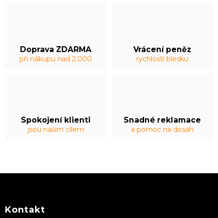
Doprava ZDARMA
Vrácení peněz
při nákupu nad 2.000
rychlostí blesku
Spokojení klienti
Snadné reklamace
jsou naším cílem
a pomoc na dosah
Z
á
p
a
Kontakt