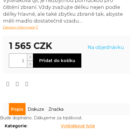
Vytěráková tyč je nezbytnou pomůckou pro
0,0
čištění zbraní. Vždy zvažujte délku nejen podle
z
5
délky hlavně, ale také zbytku zbraně tak, abyste
hvězdiček.
měli madlo dostatečně vzadu…
Detailní informace
1 565 CZK
Na objednávku
Měrná
Přidat do košíku
cena:
Popis
Diskuze
Značka
Bude doplněno. Děkujeme za trpělivost.
Kategorie
:
Vytěrákové tyče