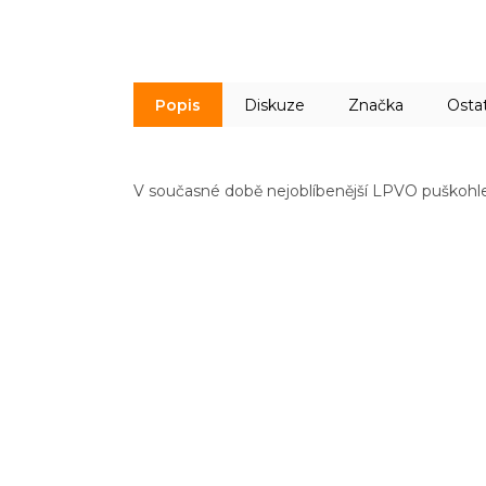
Popis
Diskuze
Značka
Osta
V současné době nejoblíbenější LPVO puškohle