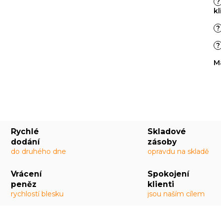
?
kl
?
?
M
Rychlé
Skladové
dodání
zásoby
do druhého dne
opravdu na skladě
Vrácení
Spokojení
peněz
klienti
rychlostí blesku
jsou naším cílem