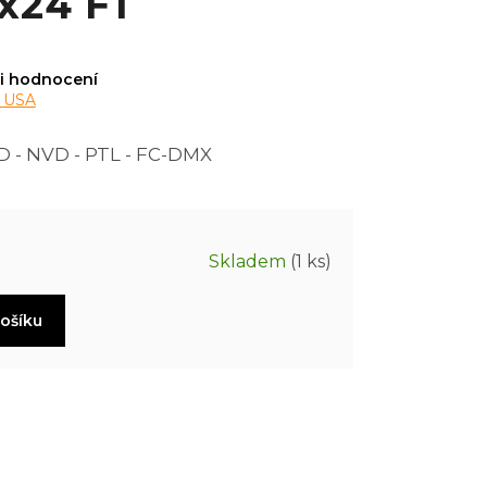
x24 F1
i hodnocení
s USA
D - NVD - PTL - FC-DMX
Skladem
(1 ks)
košíku