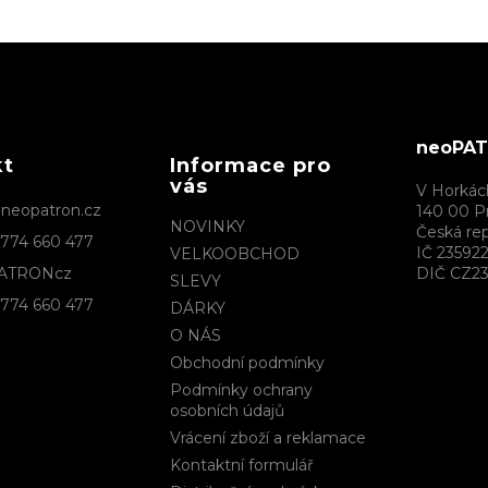
neoPATR
kt
Informace pro
vás
V Horkác
@
neopatron.cz
140 00 P
NOVINKY
Česká rep
774 660 477
IČ 23592
VELKOOBCHOD
ATRONcz
DIČ CZ23
SLEVY
774 660 477
DÁRKY
O NÁS
Obchodní podmínky
Podmínky ochrany
osobních údajů
Vrácení zboží a reklamace
Kontaktní formulář