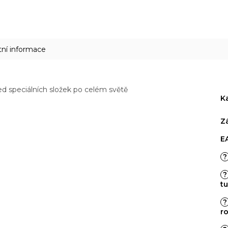
R
M
tní informace
A
d speciálních složek po celém světě
K
Z
E
?
?
t
?
r