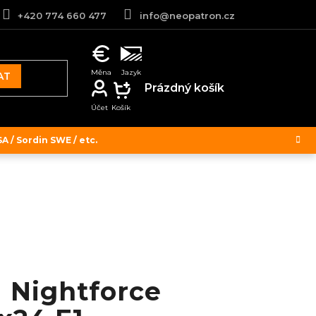
+420 774 660 477
info@neopatron.cz
AT
NÁKUPNÍ
Prázdný košík
KOŠÍK
 / Sordin SWE / etc.
 Nightforce