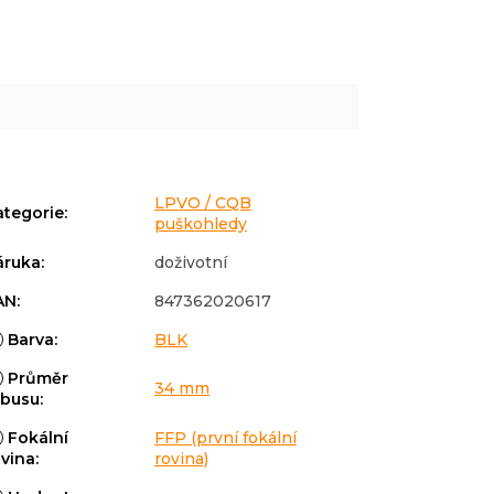
LPVO / CQB
ategorie
:
puškohledy
áruka
:
doživotní
AN
:
847362020617
Barva
:
BLK
Průměr
34 mm
ubusu
:
Fokální
FFP (první fokální
ovina
:
rovina)