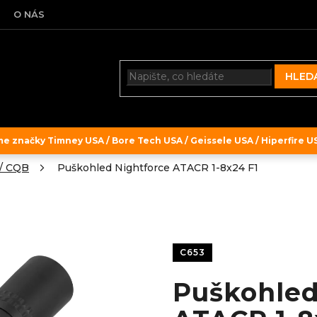
O NÁS
HLED
 značky Timney USA / Bore Tech USA / Geissele USA / Hiperfire USA
/ CQB
Puškohled Nightforce ATACR 1-8x24 F1
C653
Puškohled