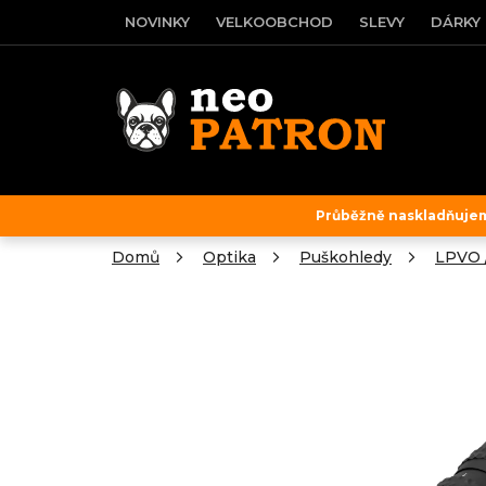
Přejít
NOVINKY
VELKOOBCHOD
SLEVY
DÁRKY
na
obsah
Průběžně naskladňujeme
Domů
Optika
Puškohledy
LPVO 