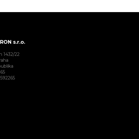
ON s.r.o.
h 1432/22
raha
ublika
265
592265