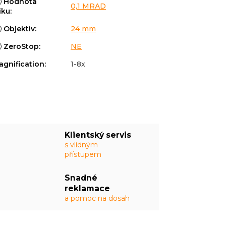
Hodnota
0,1 MRAD
iku
:
Objektiv
:
24 mm
ZeroStop
:
NE
agnification
:
1-8x
Klientský servis
s vlídným
přístupem
Snadné
reklamace
a pomoc na dosah