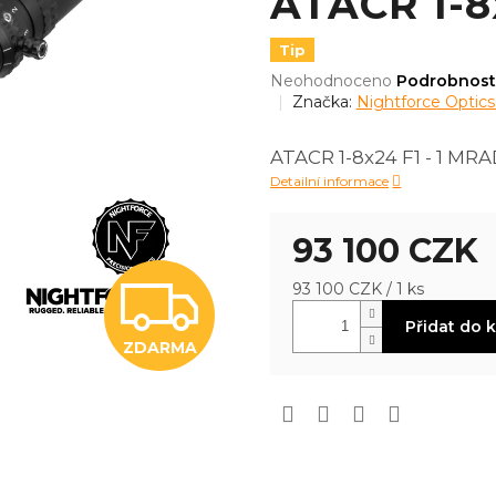
ATACR 1-8
Tip
Průměrné
Neohodnoceno
Podrobnost
hodnocení
Značka:
Nightforce Optic
produktu
je
ATACR 1-8x24 F1 - 1 MRA
0,0
Detailní informace
z
5
hvězdiček.
93 100 CZK
Z
Měrná
93 100 CZK / 1 ks
cena:
Přidat do 
ZDARMA
D
A